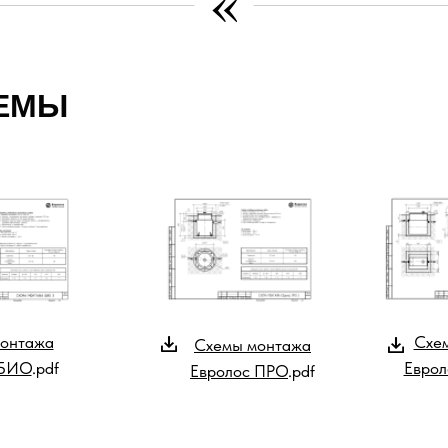
«
ЕМЫ
онтажа
Схе
Схемы монтажа
 БИО
.pdf
Еврол
Евролос ПРО
.pdf