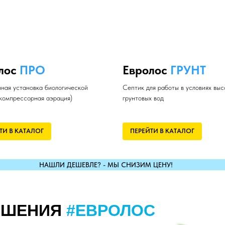
лос
ПРО
Евролос
ГРУНТ
ная установка биологической
Септик для работы в условиях выс
(компрессорная аэрация)
грунтовых вод
ТИ В КАТАЛОГ
ПЕРЕЙТИ В КАТАЛОГ
НАШЛИ ДЕШЕВЛЕ? - МЫ СНИЗИМ ЦЕНУ!
ЕШЕНИЯ
#ЕВРОЛОС